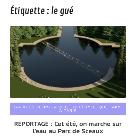
Étiquette :
le gué
BALADES
,
HORS LA VILLE
,
LIFESTYLE
,
QUE FAIRE
À PARIS
REPORTAGE : Cet été, on marche sur
l’eau au Parc de Sceaux