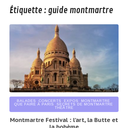
Étiquette :
guide montmartre
BALADES
,
CONCERTS
,
EXPOS
,
MONTMARTRE
,
QUE FAIRE À PARIS
,
SECRETS DE MONTMARTRE
,
THÉÂTRE
Montmartre Festival : l’art, la Butte et
la bohème