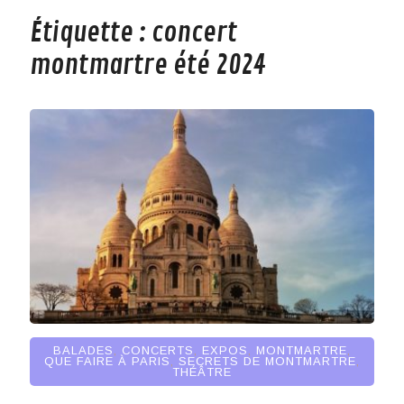
Étiquette :
concert
montmartre été 2024
BALADES
,
CONCERTS
,
EXPOS
,
MONTMARTRE
,
QUE FAIRE À PARIS
,
SECRETS DE MONTMARTRE
,
THÉÂTRE