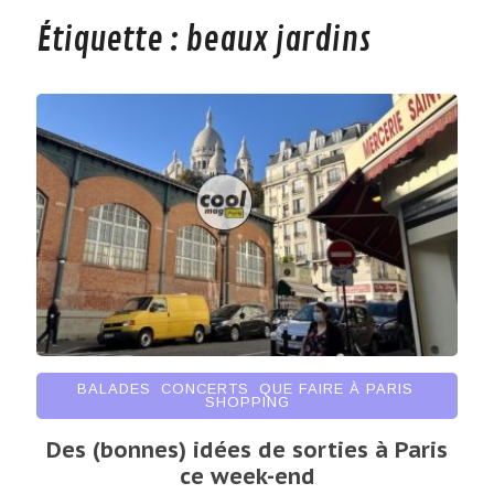
Étiquette :
beaux jardins
BALADES
,
CONCERTS
,
QUE FAIRE À PARIS
,
SHOPPING
Des (bonnes) idées de sorties à Paris
ce week-end